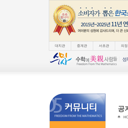
대치관
중계관
서초관
의정
공
H