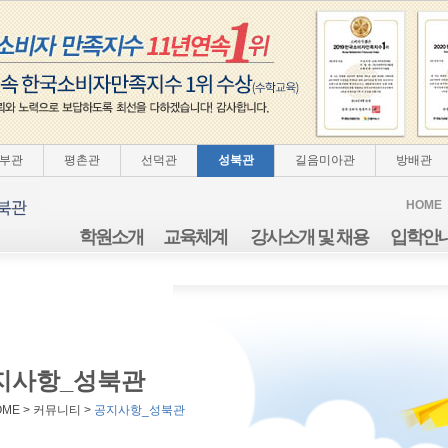
부관
평촌관
선덕관
성북관
길음미아관
방배관
HOME
학원소개
교육체계
강사소개 및 채용
입학안
지사항_성북관
OME > 커뮤니티 >
공지사항_성북관