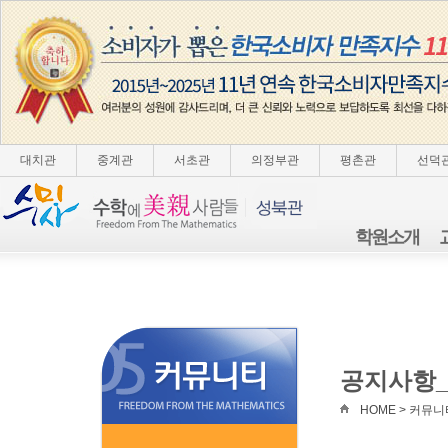
대치관
중계관
서초관
의정부관
평촌관
선덕
학원소개
공지사항
HOME > 커뮤니