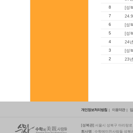
8
[성
7
24
6
[성
5
[성
4
24
3
[성
2
23
개인정보처리방침
이용약관
입
[성북관]
서울시 성북구 아리랑로 5
회사명
: 수학에미친사람들 성북