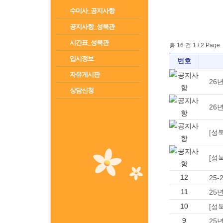
수미사_공지사항
공지사항_성북관
시간표_성북관
총 16 건 1 / 2 Page
입시정보
번호
자유게시판
26
상담신청
26
[성
[성
12
25
11
25
10
[성
9
25