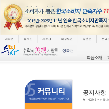
대치관
중계관
서초관
의정부관
평촌관
선덕
학원소개
공지사항
HOME > 커뮤니